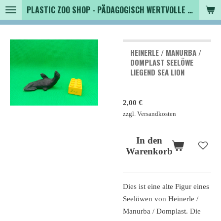
PLASTIC ZOO SHOP - PÄDAGOGISCH WERTVOLLE SPIELZEUGTIERE , SAMMLER - TIERFIGUREN UND MEHR VON VINTAGE BIS MODERN
Zum
Hauptinhalt
springen
HEINERLE / MANURBA /
DOMPLAST SEELÖWE
LIEGEND SEA LION
2,00 €
zzgl. Versandkosten
In den
Warenkorb
Dies ist eine alte Figur eines
Seelöwen von Heinerle /
Manurba / Domplast. Die