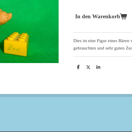
In den Warenkorb
Dies ist eine Figur eines Bären
gebrauchten und sehr guten Zus
T
T
T
e
e
e
i
i
i
l
l
l
e
e
e
n
n
n