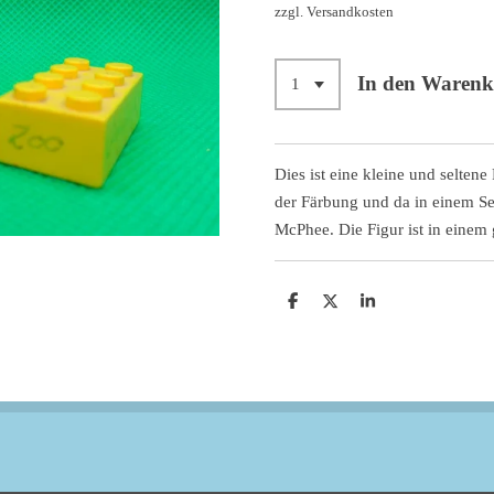
zzgl. Versandkosten
In den Waren
Dies ist eine kleine und selten
der Färbung und da in einem Se
McPhee. Die Figur ist in einem
T
T
T
e
e
e
i
i
i
l
l
l
e
e
e
n
n
n