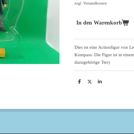
zzgl. Versandkosten
In den Warenkorb
Dies ist eine Actionfigur von 
Kompass. Die Figur ist in eine
dazugehörige Tier)
T
T
T
e
e
e
i
i
i
l
l
l
e
e
e
n
n
n