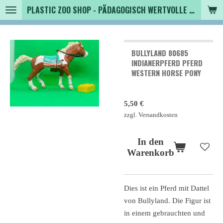
PLASTIC ZOO SHOP - PÄDAGOGISCH WERTVOLLE SPIELZEUGTIERE , SAMMLER - TIERFIGUREN UND MEHR VON VINTAGE BIS MODERN
Zum
Hauptinhalt
springen
BULLYLAND 80685
INDIANERPFERD PFERD
WESTERN HORSE PONY
5,50 €
zzgl. Versandkosten
In den
Warenkorb
Dies ist ein Pferd mit Dattel
von Bullyland. Die Figur ist
in einem gebrauchten und