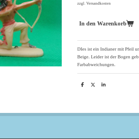
zzgl. Versandkosten
In den Warenkorb
DIes ist ein Indianer mit Pfeil
Beige. Leider ist der Bogen ge
Farbabweichungen.
T
T
T
e
e
e
i
i
i
l
l
l
e
e
e
n
n
n