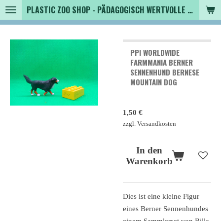
PLASTIC ZOO SHOP - PÄDAGOGISCH WERTVOLLE SPIELZEUGTIERE , SAMMLER - TIERFIGUREN UND MEHR VON VINTAGE BIS MODERN
Zum
Hauptinhalt
springen
PPI WORLDWIDE
FARMMANIA BERNER
SENNENHUND BERNESE
MOUNTAIN DOG
1,50 €
zzgl. Versandkosten
In den
Warenkorb
Dies ist eine kleine Figur
eines Berner Sennenhundes
einem Sammlerset von Billa