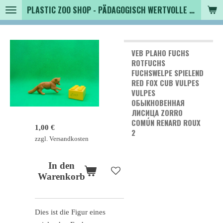
PLASTIC ZOO SHOP - PÄDAGOGISCH WERTVOLLE SPIELZEUGTIERE , SAMMLER - TIERFIGUREN UND MEHR VON VINTAGE BIS MODERN
Zum
Hauptinhalt
springen
VEB PLAHO FUCHS
ROTFUCHS
FUCHSWELPE SPIELEND
RED FOX CUB VULPES
VULPES
ОБЫКНОВЕННАЯ
ЛИСИЦА ZORRO
COMÚN RENARD ROUX
1,00 €
2
zzgl. Versandkosten
In den
Warenkorb
Dies ist die Figur eines