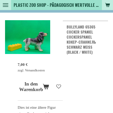
PLASTIC ZOO SHOP - PÄDAGOGISCH WERTVOLLE SPIELZEUGTIERE , SAMMLER - TIERFIGUREN UND MEHR VON VINTAGE BIS MODERN
Zum
Hauptinhalt
springen
BULLYLAND 65365
COCKER SPANIEL
COCKERSPANIEL
КОКЕР-СПАНИЕЛЬ
SCHWARZ WEISS (
BLACK / WHITE)
7,00 €
zzgl. Versandkosten
In den
Warenkorb
Dies ist eine ältere Figur