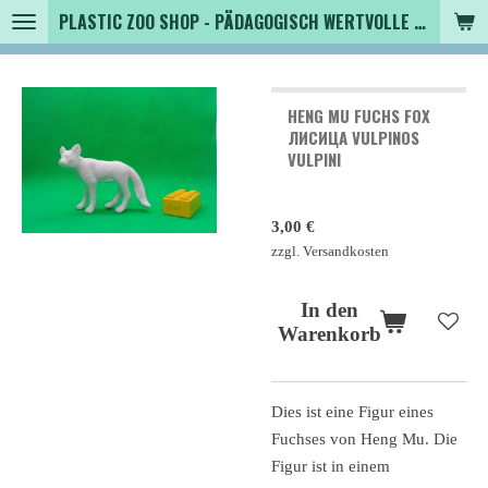
PLASTIC ZOO SHOP - PÄDAGOGISCH WERTVOLLE SPIELZEUGTIERE , SAMMLER - TIERFIGUREN UND MEHR VON VINTAGE BIS MODERN
Zum
Hauptinhalt
springen
HENG MU FUCHS FOX
ЛИСИЦА VULPINOS
VULPINI
3,00 €
zzgl. Versandkosten
In den
Warenkorb
Dies ist eine Figur eines
Fuchses von Heng Mu. Die
Figur ist in einem