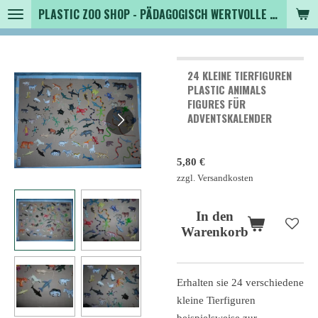
PLASTIC ZOO SHOP - PÄDAGOGISCH WERTVOLLE SPIELZEUGTIERE , SAMMLER - TIERFIGUREN UND MEHR VON VINTAGE BIS MODERN
Zum
Hauptinhalt
springen
24 KLEINE TIERFIGUREN
PLASTIC ANIMALS
FIGURES FÜR
ADVENTSKALENDER
5,80 €
zzgl. Versandkosten
In den
Warenkorb
Erhalten sie 24 verschiedene
kleine Tierfiguren
beispielsweise zur