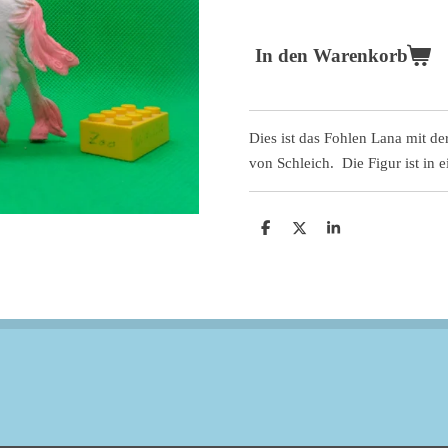
In den Warenkorb
Dies ist das Fohlen Lana mit de
von Schleich. Die Figur ist in
T
T
T
e
e
e
i
i
i
l
l
l
e
e
e
n
n
n