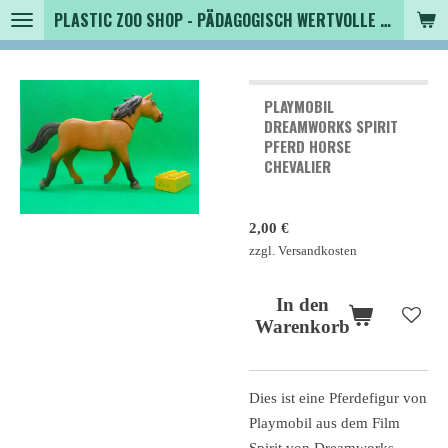
PLASTIC ZOO SHOP - PÄDAGOGISCH WERTVOLLE SPIELZEUGTIERE , SAMMLER - TIERFIGUREN UND MEHR VON VINTAGE BIS MODERN
Zum
Hauptinhalt
springen
PLAYMOBIL
DREAMWORKS SPIRIT
PFERD HORSE
CHEVALIER
2,00 €
zzgl. Versandkosten
In den
Warenkorb
Dies ist eine Pferdefigur von
Playmobil aus dem Film
Spirit von Dreamworks.