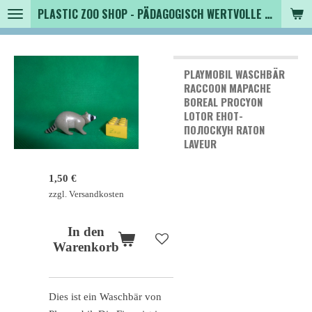
PLASTIC ZOO SHOP - PÄDAGOGISCH WERTVOLLE SPIELZEUGTIERE , SAMMLER - TIERFIGUREN UND MEHR VON VINTAGE BIS MODERN
Zum
Hauptinhalt
springen
PLAYMOBIL WASCHBÄR
RACCOON MAPACHE
BOREAL PROCYON
LOTOR ЕНОТ-
ПОЛОСКУН RATON
LAVEUR
1,50 €
zzgl. Versandkosten
In den
Warenkorb
Dies ist ein Waschbär von