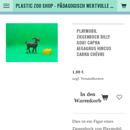
PLASTIC ZOO SHOP - PÄDAGOGISCH WERTVOLLE SPIELZEUGTIERE , SAMMLER - TIERFIGUREN UND MEHR VON VINTAGE BIS MODERN
Zum
Hauptinhalt
springen
PLAYMOBIL
ZIEGENBOCK BILLY
GOAT CAPRA
AEGAGRUS HIRCUS
CABRA CHÈVRE
1,00 €
zzgl. Versandkosten
In den
Warenkorb
Dies ist ein Figur eines
Ziegenbock von Playmobil.