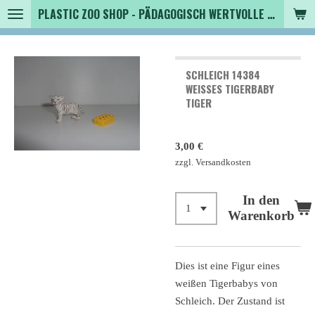
PLASTIC ZOO SHOP - PÄDAGOGISCH WERTVOLLE SPIELZEUGTIERE , SAMMLER - TIERFIGUREN UND MEHR VON VINTAGE BIS MODERN
Zum
Hauptinhalt
springen
SCHLEICH 14384
WEISSES TIGERBABY T
IGER
3,00 €
zzgl. Versandkosten
In den
Warenkorb
Dies ist eine Figur eines
weißen Tigerbabys von
Schleich. Der Zustand ist