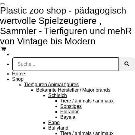
Zum
Plastic zoo shop - pädagogisch
Hauptinhalt
springen
wertvolle Spielzeugtiere ,
Sammler - Tierfiguren und mehR
von Vintage bis Modern
Home
Shop
Tierfiguren Animal figures
Bekannte Hersteller / Major brands
Schleich
Tiere / animals / animaux
Sonstiges
Eldrador
Bayala
Papo
Bullyland
Tiere / animals / animaux