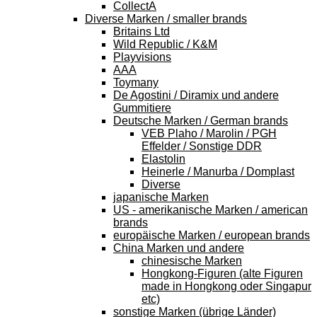
CollectA
Diverse Marken / smaller brands
Britains Ltd
Wild Republic / K&M
Playvisions
AAA
Toymany
De Agostini / Diramix und andere
Gummitiere
Deutsche Marken / German brands
VEB Plaho / Marolin / PGH
Effelder / Sonstige DDR
Elastolin
Heinerle / Manurba / Domplast
Diverse
japanische Marken
US - amerikanische Marken / american
brands
europäische Marken / european brands
China Marken und andere
chinesische Marken
Hongkong-Figuren (alte Figuren
made in Hongkong oder Singapur
etc)
sonstige Marken (übrige Länder)