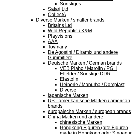
Sonstiges
Safari Ltd
CollectA
Diverse Marken / smaller brands
Britains Ltd
Wild Republic / K&M
Playvisions
AAA
Toymany
De Agostini / Diramix und andere
Gummitiere
Deutsche Marken / German brands
VEB Plaho / Marolin / PGH
Effelder / Sonstige DDR
Elastolin
Heinerle / Manurba / Domplast
Diverse
japanische Marken
US - amerikanische Marken / american
brands
europäische Marken / european brands
China Marken und andere
chinesische Marken
Hongkong-Figuren (alte Figuren
made in Hongkong oder Singapur