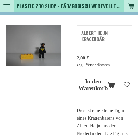
PLASTIC ZOO SHOP - PÄDAGOGISCH WERTVOLLE SPIELZEUGTIERE , SAMMLER - TIERFIGUREN UND MEHR VON VINTAGE BIS MODERN
Zum
Hauptinhalt
springen
ALBERT HEIJN
KRAGENBÄR
2,00 €
zzgl. Versandkosten
In den
Warenkorb
Dies ist eine kleine Figur
eines Kragenbärens von
Albert Heijn aus den
Niederlanden. Die Figur ist