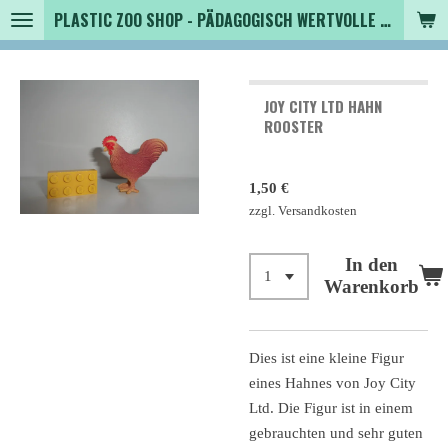
PLASTIC ZOO SHOP - PÄDAGOGISCH WERTVOLLE SPIELZEUGTIERE , SAMMLER - TIERFIGUREN UND MEHR VON VINTAGE BIS MODERN
Zum
Hauptinhalt
springen
JOY CITY LTD HAHN
ROOSTER
1,50 €
zzgl. Versandkosten
In den
Warenkorb
Dies ist eine kleine Figur
eines Hahnes von Joy City
Ltd. Die Figur ist in einem
gebrauchten und sehr guten