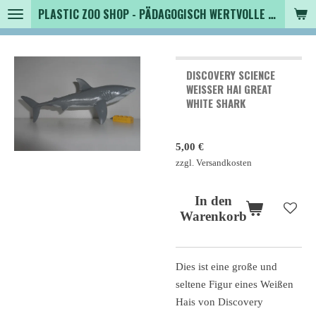
PLASTIC ZOO SHOP - PÄDAGOGISCH WERTVOLLE SPIELZEUGTIERE , SAMMLER - TIERFIGUREN UND MEHR VON VINTAGE BIS MODERN
Zum
Hauptinhalt
springen
DISCOVERY SCIENCE
WEISSER HAI GREAT W
HITE SHARK
5,00 €
zzgl. Versandkosten
In den
Warenkorb
Dies ist eine große und
seltene Figur eines Weißen
Hais von Discovery