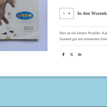
In den Waren
Dies ist ein kleiner Produkt- K
Zustand gut mit minimalen Ese
T
T
T
e
e
e
i
i
i
l
l
l
e
e
e
n
n
n