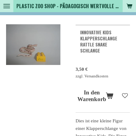
PLASTIC ZOO SHOP - PÄDAGOGISCH WERTVOLLE SPIELZEUGTIERE , SAMMLER - TIERFIGUREN UND MEHR VON VINTAGE BIS MODERN
Zum
Hauptinhalt
springen
INNOVATIVE KIDS
KLAPPERSCHLANGE
RATTLE SNAKE
SCHLANGE
3,50 €
zzgl. Versandkosten
In den
Warenkorb
Dies ist eine kleine Figur
einer Klapperschlange von
Innovative Kids. Die Figur