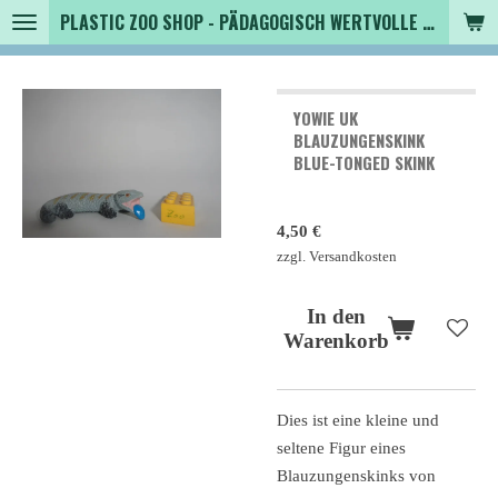
PLASTIC ZOO SHOP - PÄDAGOGISCH WERTVOLLE SPIELZEUGTIERE , SAMMLER - TIERFIGUREN UND MEHR VON VINTAGE BIS MODERN
Zum
Hauptinhalt
springen
YOWIE UK
BLAUZUNGENSKINK
BLUE-TONGED SKINK
4,50 €
zzgl. Versandkosten
In den
Warenkorb
Dies ist eine kleine und
seltene Figur eines
Blauzungenskinks von