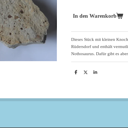
In den Warenkorb
Dieses Stück mit kleinen Knoch
Rüdersdorf und enthält vermutl
Nothosaurus. Dafür gibt es aber
T
T
T
e
e
e
i
i
i
l
l
l
e
e
e
n
n
n