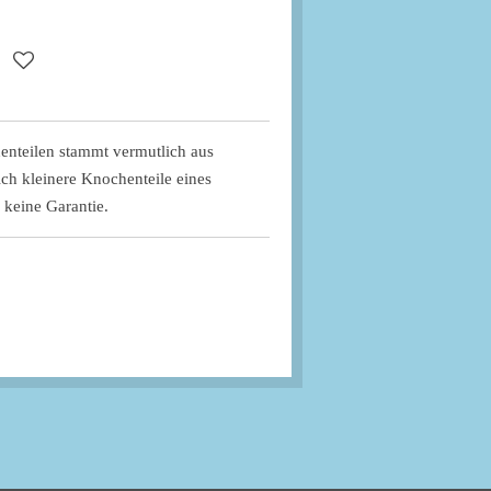
enteilen stammt vermutlich aus
ich kleinere Knochenteile eines
 keine Garantie.