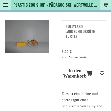
PLASTIC ZOO SHOP - PÄDAGOGISCH WERTVOLLE SPIELZEUGTIERE , SAMMLER - TIERFIGUREN UND MEHR VON VINTAGE BIS MODERN
Zum
Hauptinhalt
springen
BULLYLAND
LANDSCHILDKRÖTE
TURTLE
3,00 €
zzgl. Versandkosten
In den
Warenkorb
Dies ist eine kleine und
ältere Figur einer
Schildkröte von Bullyland.