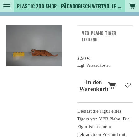
PLASTIC ZOO SHOP - PÄDAGOGISCH WERTVOLLE SPIELZEUGTIERE , SAMMLER - TIERFIGUREN UND MEHR VON VINTAGE BIS MODERN
Zum
Hauptinhalt
springen
VEB PLAHO TIGER
LIEGEND
2,50 €
zzgl. Versandkosten
In den
Warenkorb
Dies ist die Figur eines
Tigers von VEB Plaho. Die
Figur ist in einem
gebrauchten Zustand mit