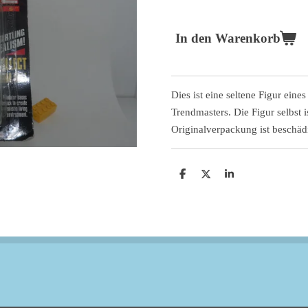
In den Warenkorb
Dies ist eine seltene Figur ein
Trendmasters. Die Figur selbst i
Originalverpackung ist beschäd
T
T
T
e
e
e
i
i
i
l
l
l
e
e
e
n
n
n