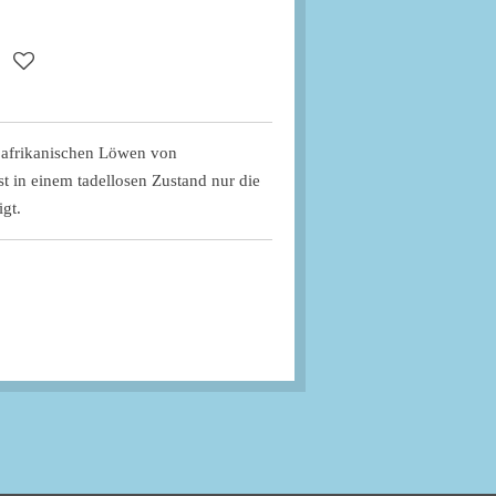
es afrikanischen Löwen von
st in einem tadellosen Zustand nur die
igt.