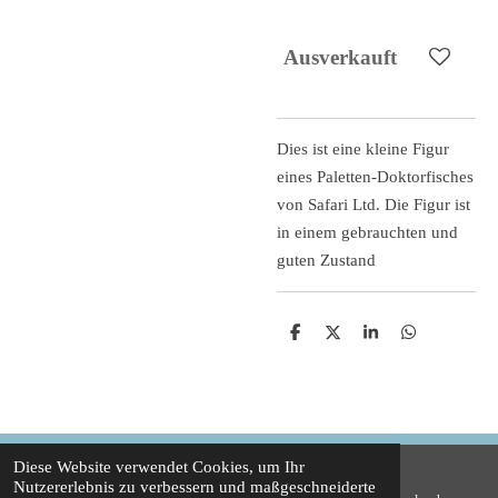
Ausverkauft
Dies ist eine kleine Figur
eines Paletten-Doktorfisches
von Safari Ltd. Die Figur ist
in einem gebrauchten und
guten Zustand
T
T
T
T
e
e
e
e
i
i
i
i
l
l
l
l
e
e
e
e
n
n
n
n
Diese Website verwendet Cookies, um Ihr
Nutzererlebnis zu verbessern und maßgeschneiderte