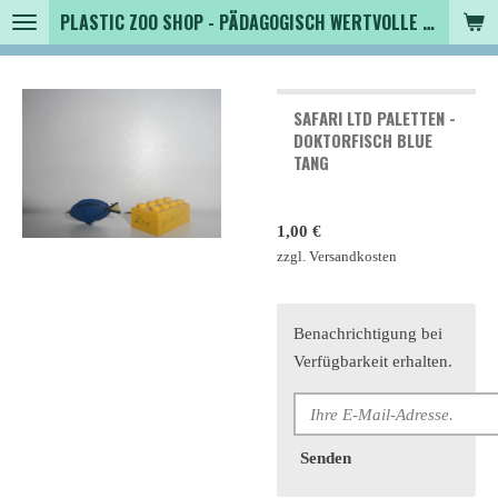
PLASTIC ZOO SHOP - PÄDAGOGISCH WERTVOLLE SPIELZEUGTIERE , SAMMLER - TIERFIGUREN UND MEHR VON VINTAGE BIS MODERN
Zum
Hauptinhalt
springen
SAFARI LTD PALETTEN -
DOKTORFISCH BLUE
TANG
1,00 €
zzgl. Versandkosten
Benachrichtigung bei
Verfügbarkeit erhalten.
Senden