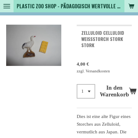
PLASTIC ZOO SHOP - PÄDAGOGISCH WERTVOLLE SPIELZEUGTIERE , SAMMLER - TIERFIGUREN UND MEHR VON VINTAGE BIS MODERN
Zum
Hauptinhalt
springen
ZELLULOID CELLULOID
WEISSSTORCH STORK
STORK
4,00 €
zzgl. Versandkosten
In den
Warenkorb
Dies ist eine alte Figur eines
Storches aus Zelluloid,
vermutlich aus Japan. Die