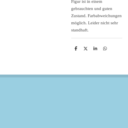
Figur ist in einem
gebrauchten und guten
Zustand. Farbabweichungen
möglich. Leider nicht sehr
standhaft.
T
T
T
T
e
e
e
e
i
i
i
i
l
l
l
l
e
e
e
e
n
n
n
n