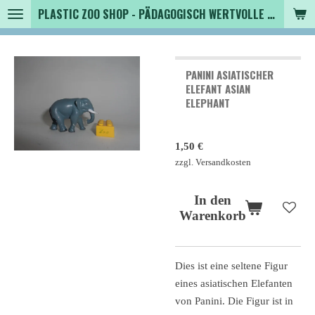
PLASTIC ZOO SHOP - PÄDAGOGISCH WERTVOLLE SPIELZEUGTIERE , SAMMLER - TIERFIGUREN UND MEHR VON VINTAGE BIS MODERN
Zum
Hauptinhalt
springen
PANINI ASIATISCHER
ELEFANT ASIAN
ELEPHANT
1,50 €
zzgl. Versandkosten
In den
Warenkorb
Dies ist eine seltene Figur
eines asiatischen Elefanten
von Panini. Die Figur ist in