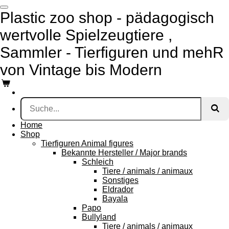
Zum
Plastic zoo shop - pädagogisch
Hauptinhalt
springen
wertvolle Spielzeugtiere ,
Sammler - Tierfiguren und mehR
von Vintage bis Modern
Home
Shop
Tierfiguren Animal figures
Bekannte Hersteller / Major brands
Schleich
Tiere / animals / animaux
Sonstiges
Eldrador
Bayala
Papo
Bullyland
Tiere / animals / animaux