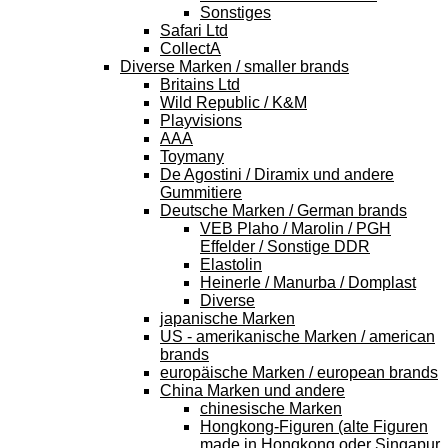
Sonstiges
Safari Ltd
CollectA
Diverse Marken / smaller brands
Britains Ltd
Wild Republic / K&M
Playvisions
AAA
Toymany
De Agostini / Diramix und andere
Gummitiere
Deutsche Marken / German brands
VEB Plaho / Marolin / PGH
Effelder / Sonstige DDR
Elastolin
Heinerle / Manurba / Domplast
Diverse
japanische Marken
US - amerikanische Marken / american
brands
europäische Marken / european brands
China Marken und andere
chinesische Marken
Hongkong-Figuren (alte Figuren
made in Hongkong oder Singapur