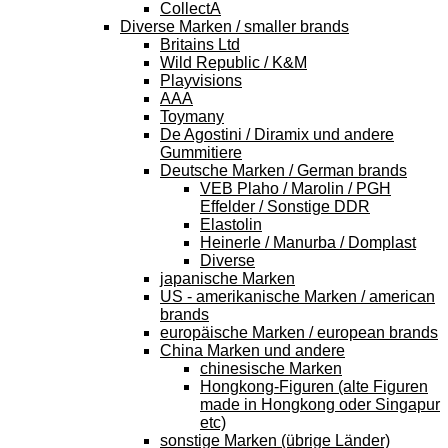
CollectA
Diverse Marken / smaller brands
Britains Ltd
Wild Republic / K&M
Playvisions
AAA
Toymany
De Agostini / Diramix und andere
Gummitiere
Deutsche Marken / German brands
VEB Plaho / Marolin / PGH
Effelder / Sonstige DDR
Elastolin
Heinerle / Manurba / Domplast
Diverse
japanische Marken
US - amerikanische Marken / american
brands
europäische Marken / european brands
China Marken und andere
chinesische Marken
Hongkong-Figuren (alte Figuren
made in Hongkong oder Singapur
etc)
sonstige Marken (übrige Länder)