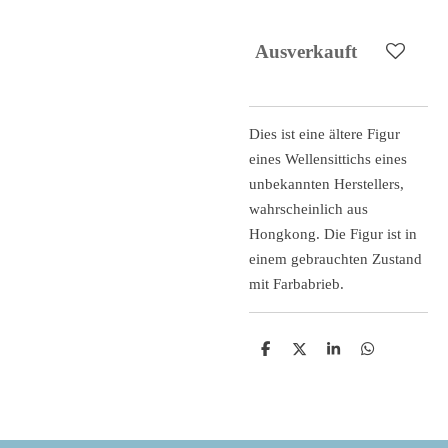
Ausverkauft
Dies ist eine ältere Figur
eines Wellensittichs eines
unbekannten Herstellers,
wahrscheinlich aus
Hongkong. Die Figur ist in
einem gebrauchten Zustand
mit Farbabrieb.
T
T
T
T
e
e
e
e
i
i
i
i
l
l
l
l
e
e
e
e
n
n
n
n