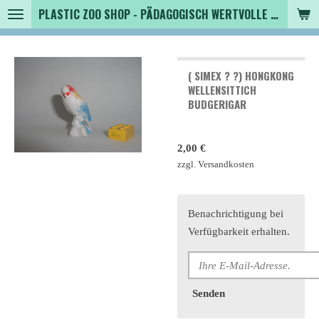
PLASTIC ZOO SHOP - PÄDAGOGISCH WERTVOLLE SPIELZEUGTIERE , SAMMLER - TIERFIGUREN UND MEHR VON VINTAGE BIS MODERN
Zum
Hauptinhalt
springen
( SIMEX ? ?) HONGKONG
WELLENSITTICH
BUDGERIGAR
2,00 €
zzgl. Versandkosten
Benachrichtigung bei
Verfügbarkeit erhalten.
Senden