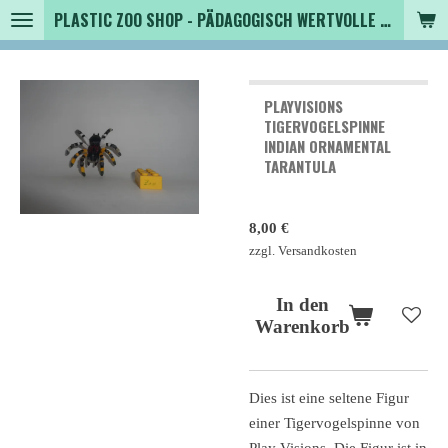
PLASTIC ZOO SHOP - PÄDAGOGISCH WERTVOLLE SPIELZEUGTIERE , SAMMLER - TIERFIGUREN UND MEHR VON VINTAGE BIS MODERN
Zum
Hauptinhalt
springen
PLAYVISIONS
TIGERVOGELSPINNE
INDIAN ORNAMENTAL
TARANTULA
8,00 €
zzgl. Versandkosten
In den
Warenkorb
Dies ist eine seltene Figur
einer Tigervogelspinne von
Play Visions. Die Figur ist in