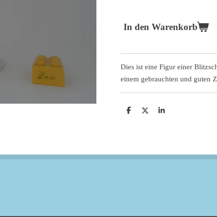
In den Warenkorb
Dies ist eine Figur einer Blitzsc
einem gebrauchten und guten Z
T
T
T
e
e
e
i
i
i
l
l
l
e
e
e
n
n
n