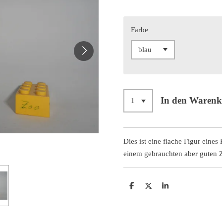
Farbe
In den Waren
Dies ist eine flache Figur eines
einem gebrauchten aber guten 
T
T
T
e
e
e
i
i
i
l
l
l
e
e
e