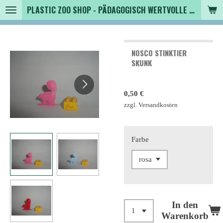
PLASTIC ZOO SHOP - PÄDAGOGISCH WERTVOLLE SPIELZEUGTIERE , SAMMLER - TIERFIGUREN UND MEHR VON VINTAGE BIS MODERN
Zum
Hauptinhalt
springen
NOSCO STINKTIER
SKUNK
0,50 €
zzgl. Versandkosten
Farbe
In den
Warenkorb