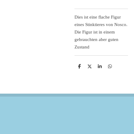
Dies ist eine flache Figur
eines Stinktieres von Nosco.
Die Figur ist in einem
gebrauchten aber guten
Zustand
T
T
T
T
e
e
e
e
i
i
i
i
l
l
l
l
e
e
e
e
n
n
n
n