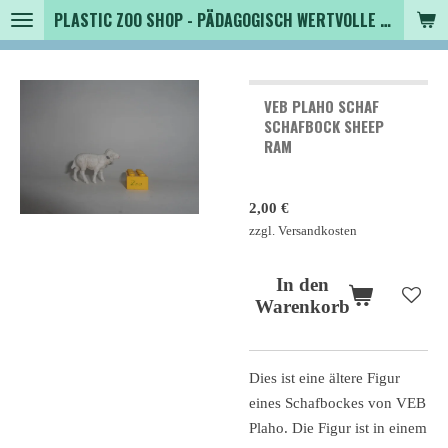
PLASTIC ZOO SHOP - PÄDAGOGISCH WERTVOLLE SPIELZEUGTIERE , SAMMLER - TIERFIGUREN UND MEHR VON VINTAGE BIS MODERN
Zum
Hauptinhalt
springen
VEB PLAHO SCHAF
SCHAFBOCK SHEEP
RAM
2,00 €
zzgl. Versandkosten
In den
Warenkorb
Dies ist eine ältere Figur
eines Schafbockes von VEB
Plaho. Die Figur ist in einem