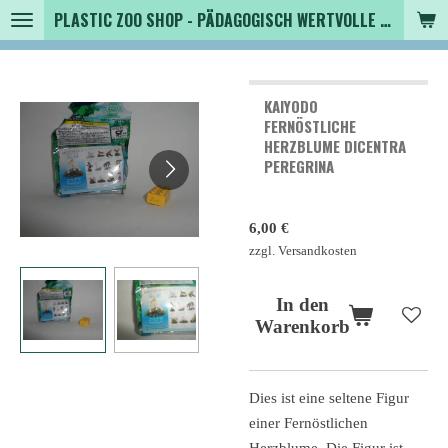
PLASTIC ZOO SHOP - PÄDAGOGISCH WERTVOLLE SPIELZEUGTIERE , SAMMLER - TIERFIGUREN UND MEHR VON VINTAGE BIS MODERN
Zum
Hauptinhalt
springen
KAIYODO
FERNÖSTLICHE
HERZBLUME DICENTRA
PEREGRINA
6,00 €
zzgl. Versandkosten
In den
Warenkorb
Dies ist eine seltene Figur
einer Fernöstlichen
Herzblume. Die Figur ist