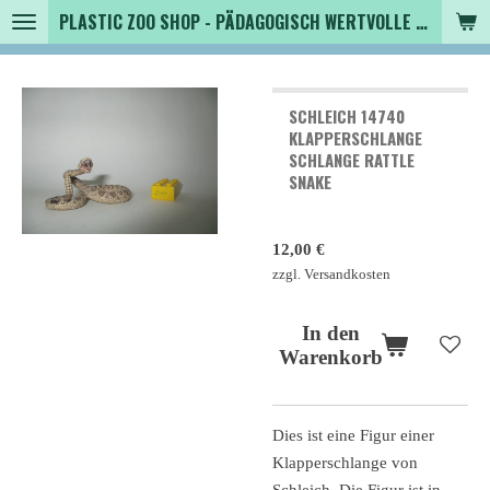
PLASTIC ZOO SHOP - PÄDAGOGISCH WERTVOLLE SPIELZEUGTIERE , SAMMLER - TIERFIGUREN UND MEHR VON VINTAGE BIS MODERN
Zum
Hauptinhalt
springen
SCHLEICH 14740
KLAPPERSCHLANGE
SCHLANGE RATTLE
SNAKE
12,00 €
zzgl. Versandkosten
In den
Warenkorb
Dies ist eine Figur einer
Klapperschlange von
Schleich. Die Figur ist in