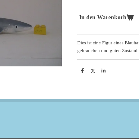
In den Warenkorb
Dies ist eine Figur eines Blauha
gebrauchen und guten Zustand 
T
T
T
e
e
e
i
i
i
l
l
l
e
e
e
n
n
n