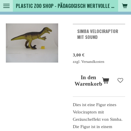
PLASTIC ZOO SHOP - PÄDAGOGISCH WERTVOLLE SPIELZEUGTIERE , SAMMLER - TIERFIGUREN UND MEHR VON VINTAGE BIS MODERN
Zum
Hauptinhalt
springen
SIMBA VELOCIRAPTOR
MIT SOUND
3,00 €
zzgl. Versandkosten
In den
Warenkorb
Dies ist eine Figur eines
Velociraptors mit
Geräuscheffekt von Simba.
Die Figur ist in einem