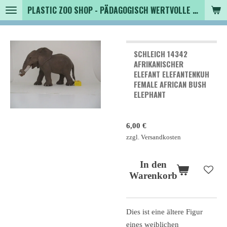
PLASTIC ZOO SHOP - PÄDAGOGISCH WERTVOLLE SPIELZEUGTIERE , SAMMLER - TIERFIGUREN UND MEHR VON VINTAGE BIS MODERN
Zum
Hauptinhalt
springen
SCHLEICH 14342
AFRIKANISCHER
ELEFANT ELEFANTENKUH
FEMALE AFRICAN BUSH
ELEPHANT
6,00 €
zzgl. Versandkosten
In den
Warenkorb
Dies ist eine ältere Figur
eines weiblichen