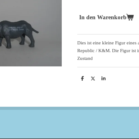
In den Warenkorb
Dies ist eine kleine Figur eine
Republic / K&M. Die Figur ist 
Zustand
T
T
T
e
e
e
i
i
i
l
l
l
e
e
e
n
n
n