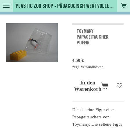
PLASTIC ZOO SHOP - PÄDAGOGISCH WERTVOLLE SPIELZEUGTIERE , SAMMLER - TIERFIGUREN UND MEHR VON VINTAGE BIS MODERN
Zum
Hauptinhalt
springen
TOYMANY
PAPAGEITAUCHER
PUFFIN
4,50 €
zzgl. Versandkosten
In den
Warenkorb
Dies ist eine Figur eines
Papageitauchers von
Toymany. Die seltene Figur