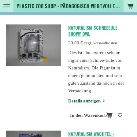
PLASTIC ZOO SHOP - PÄDAGOGISCH WERTVOLLE SPIELZEUGTIERE , SAMMLER - TIERFIGUREN UND MEHR VON VINTAGE BIS MODERN
Zum
Hauptinhalt
springen
NATURALISM SCHNEEEULE
SNOWY OWL
20,00 €
zzgl. Versandkosten
Dies ist eine extrem seltene
Figur einer Schnee-Eule von
Naturalism. DIe Figur ist in
einem gebrauchten und sehr
guten Zustand da noch in der
Verpackung.
Details anzeigen
In den Warenkorb
NATURALISM WACHTEL -