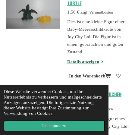
TURTLE
1,50 €
zzgl. Versandkosten
Dies ist eine kleine Figur einer
Baby-Meeresschildkröte von
Joy City Ltd. Die Figur ist in
einem gebrauchten und guten
Zustand
Details anzeigen
In den Warenkorb
Diese Website verwendet Cookies, um Ihr
JOY CITY LTD SEEPFERDCHEN
Nutzererlebnis zu verbessern und maßgeschneiderte
SEAHORSE
Anzeigen anzuzeigen. Die fortgesetzte Nutzung
dieser Website bestätigt Ihre Zustimmung zur
1,00 €
zzgl. Versandkosten
Verwendung von Cookies.
Dies ist eine kleine Figur eines
Ich stimme zu
Seepferdchens von Joy City Ltd.
Die Figur ist in einem